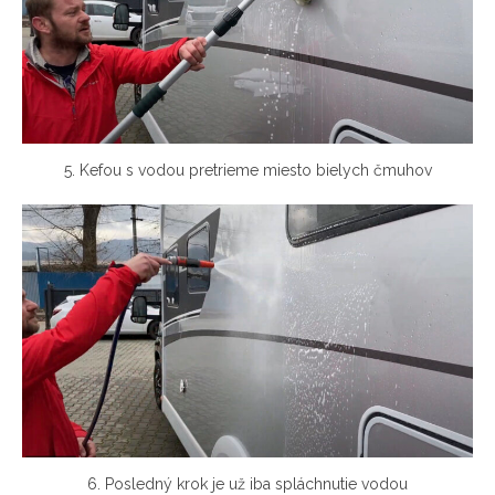
5. Kefou s vodou pretrieme miesto bielych čmuhov
6. Posledný krok je už iba spláchnutie vodou