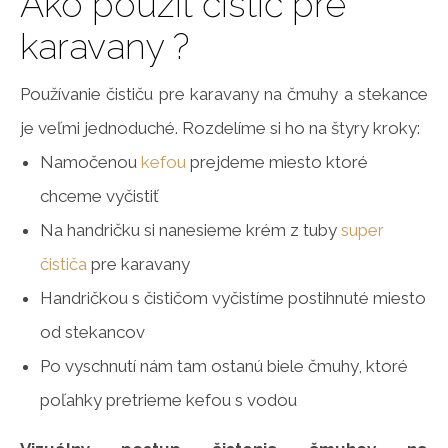
Ako použiť čistič pre
karavany ?
Používanie čističu pre karavany na čmuhy a stekance
je veľmi jednoduché. Rozdelíme si ho na štyry kroky:
Namočenou
kefou
prejdeme miesto ktoré
chceme vyčistiť
Na handričku si nanesieme krém z tuby
super
čističa
pre karavany
Handričkou s čističom vyčistíme postihnuté miesto
od stekancov
Po vyschnutí nám tam ostanú biele čmuhy, ktoré
poľahky pretrieme kefou s vodou