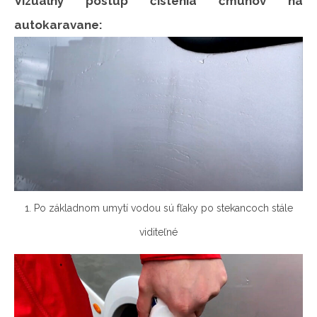
Vizuálny postup čistenia čmuhov na
autokaravane:
1. Po základnom umytí vodou sú fľaky po stekancoch stále
viditeľné