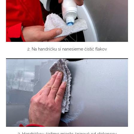
2. Na handričku si nanesieme čistič fľakov