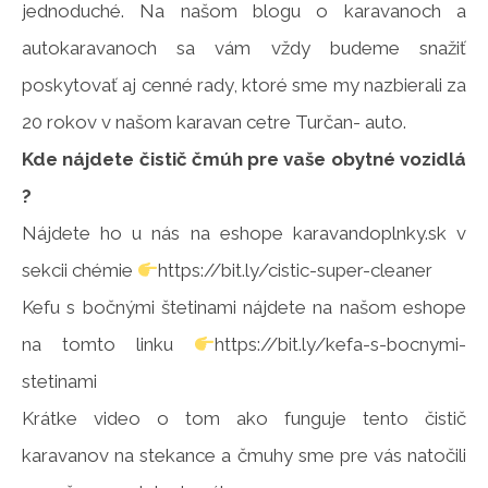
jednoduché. Na našom blogu o karavanoch a
autokaravanoch sa vám vždy budeme snažiť
poskytovať aj cenné rady, ktoré sme my nazbierali za
20 rokov v našom karavan cetre Turčan- auto.
Kde nájdete čistič čmúh pre vaše obytné vozidlá
?
Nájdete ho u nás na eshope karavandoplnky.sk v
sekcii chémie
https://bit.ly/cistic-super-cleaner
Kefu s bočnými štetinami nájdete na našom eshope
na tomto linku
https://bit.ly/kefa-s-bocnymi-
stetinami
Krátke video o tom ako funguje tento čistič
karavanov na stekance a čmuhy sme pre vás natočili