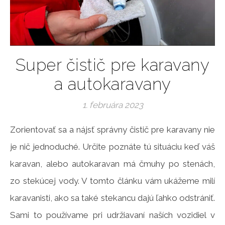
Super čistič pre karavany
a autokaravany
1. februára 2023
Zorientovať sa a nájsť správny čistič pre karavany nie
je nič jednoduché. Určite poznáte tú situáciu keď váš
karavan, alebo autokaravan má čmuhy po stenách,
zo stekúcej vody. V tomto článku vám ukážeme milí
karavanisti, ako sa také stekancu dajú ľahko odstrániť.
Sami to používame pri udržiavaní naších vozidiel v