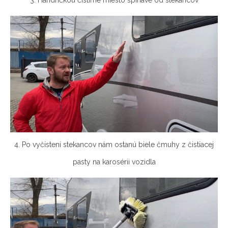
3. Handričkou čistime miesto špinavé od stekancov
4. Po vyčistení stekancov nám ostanú biele čmuhy z čistiacej
pasty na karosérii vozidla